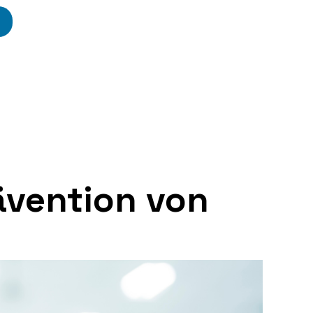
ävention von
n