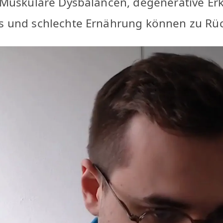
g. Muskuläre Dysbalancen, degenerative E
ess und schlechte Ernährung können zu R