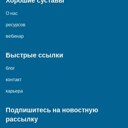
Хорошие суставы
О нас
ресурсов
вебинар
Быстрые ссылки
блог
контакт
карьера
Подпишитесь на новостную
рассылку