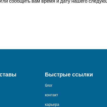
гли сообщить вам время и дату нашего следующ
уставы
Быстрые ссылки
блог
контакт
карьера