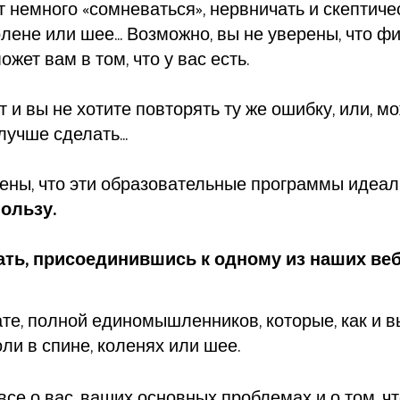
немного «сомневаться», нервничать и скептичес
олене или шее... Возможно, вы не уверены, что ф
жет вам в том, что у вас есть.
 и вы не хотите повторять ту же ошибку, или, мо
учше сделать...
ерены, что эти образовательные программы идеал
пользу.
ать, присоединившись к одному из наших веб
те, полной единомышленников, которые, как и вы,
оли в спине, коленях или шее.
все о вас, ваших основных проблемах и о том, чт