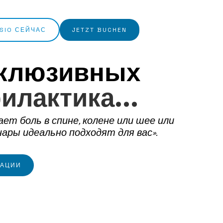
SIO СЕЙЧАС
JETZT BUCHEN
склюзивных
илактика...
т боль в спине, колене или шее или
ары идеально подходят для вас».
МАЦИИ