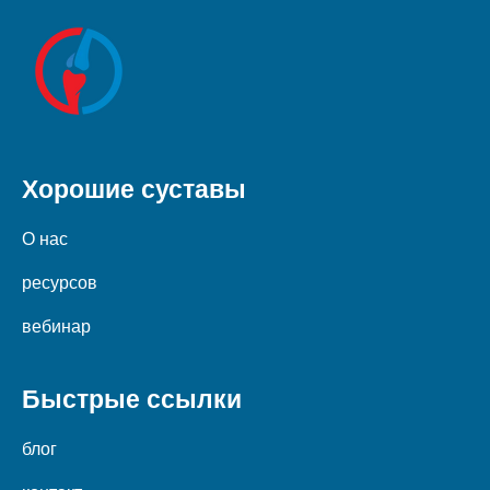
Хорошие суставы
О нас
ресурсов
вебинар
Быстрые ссылки
блог