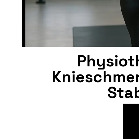
Physiot
Knieschmer
Stab