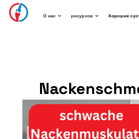
О нас
ресурсов
Хорошие сус
Nackenschme