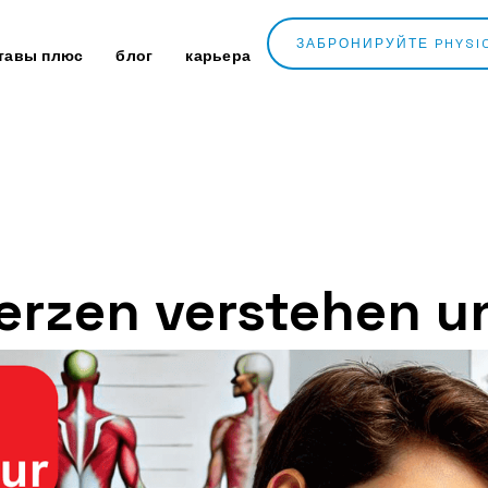
ЗАБРОНИРУЙТЕ PHYSI
тавы плюс
блог
карьера
rzen verstehen u