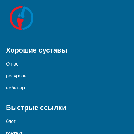
Хорошие суставы
О нас
ресурсов
вебинар
Быстрые ссылки
блог
контакт