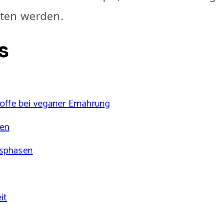
ten werden.
s
offe bei veganer Ernährung
ken
nsphasen
it