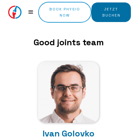
BOOK PHYSIO
JETZT
NOW
BUCHEN
Good joints team
Ivan Golovko