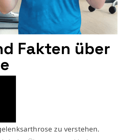
nd Fakten über
se
gelenksarthrose zu verstehen.