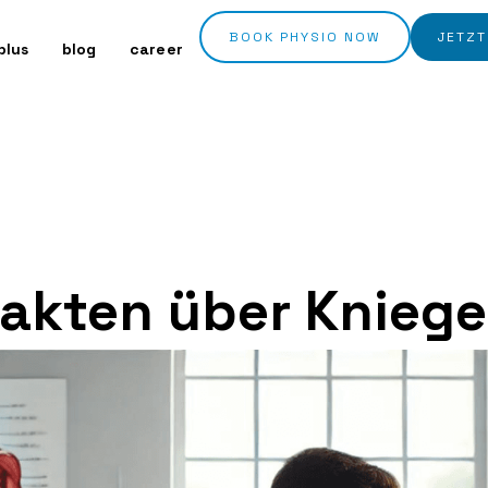
BOOK PHYSIO NOW
JETZT
plus
blog
career
akten über Kniege