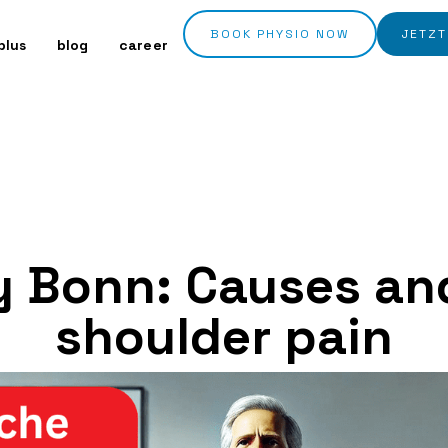
BOOK PHYSIO NOW
JETZT
plus
blog
career
 Bonn: Causes and
shoulder pain