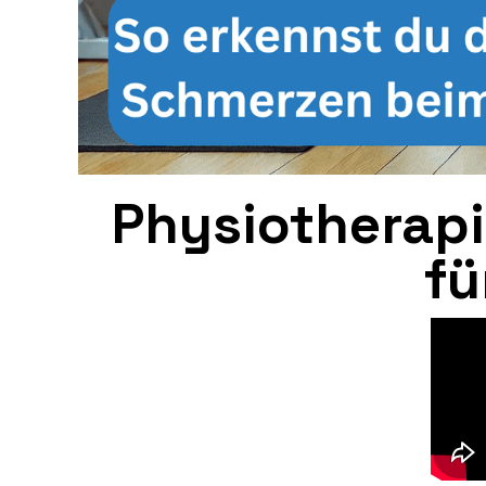
Physiotherap
fü