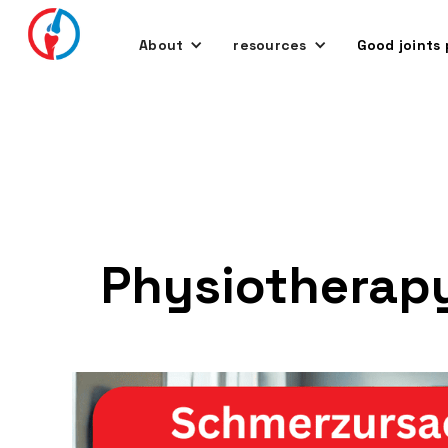
About
resources
Good joints 
Physiotherapy